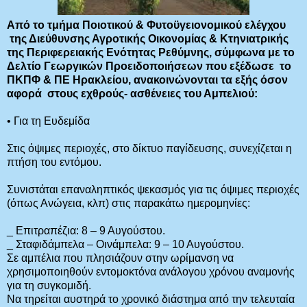
Από το τμήμα Ποιοτικού & Φυτοϋγειονομικού ελέγχου
της Διεύθυνσης Αγροτικής Οικονομίας & Κτηνιατρικής
της Περιφερειακής Ενότητας Ρεθύμνης, σύμφωνα με το
Δελτίο Γεωργικών Προειδοποιήσεων που εξέδωσε το
ΠΚΠΦ & ΠΕ Ηρακλείου, ανακοινώνονται τα εξής όσον
αφορά στους εχθρούς- ασθένειες του Αμπελιού:
• Για τη Ευδεμίδα
Στις όψιμες περιοχές, στο δίκτυο παγίδευσης, συνεχίζεται η
πτήση του εντόμου.
Συνιστάται επαναληπτικός ψεκασμός για τις όψιμες περιοχές
(όπως Ανώγεια, κλπ) στις παρακάτω ημερομηνίες:
_ Επιτραπέζια: 8 – 9 Αυγούστου.
_ Σταφιδάμπελα – Οινάμπελα: 9 – 10 Αυγούστου.
Σε αμπέλια που πλησιάζουν στην ωρίμανση να
χρησιμοποιηθούν εντομοκτόνα ανάλογου χρόνου αναμονής
για τη συγκομιδή.
Να τηρείται αυστηρά το χρονικό διάστημα από την τελευταία