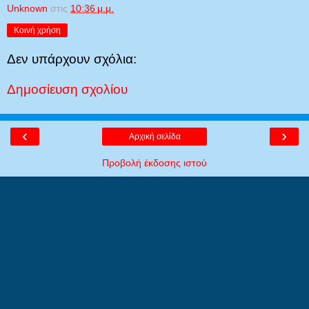
Unknown
στις
10:36 μ.μ.
Κοινή χρήση
Δεν υπάρχουν σχόλια:
Δημοσίευση σχολίου
‹
›
Αρχική σελίδα
Προβολή έκδοσης ιστού