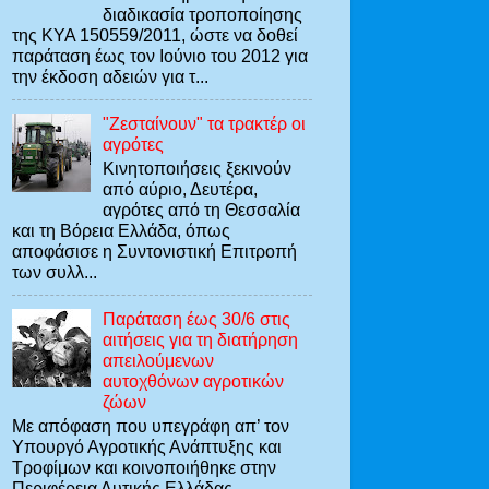
διαδικασία τροποποίησης
της ΚΥΑ 150559/2011, ώστε να δοθεί
παράταση έως τον Ιούνιο του 2012 για
την έκδοση αδειών για τ...
"Ζεσταίνουν" τα τρακτέρ οι
αγρότες
Κινητοποιήσεις ξεκινούν
από αύριο, Δευτέρα,
αγρότες από τη Θεσσαλία
και τη Βόρεια Ελλάδα, όπως
αποφάσισε η Συντονιστική Επιτροπή
των συλλ...
Παράταση έως 30/6 στις
αιτήσεις για τη διατήρηση
απειλούμενων
αυτοχθόνων αγροτικών
ζώων
Με απόφαση που υπεγράφη απ’ τον
Υπουργό Αγροτικής Ανάπτυξης και
Τροφίμων και κοινοποιήθηκε στην
Περιφέρεια Δυτικής Ελλάδας