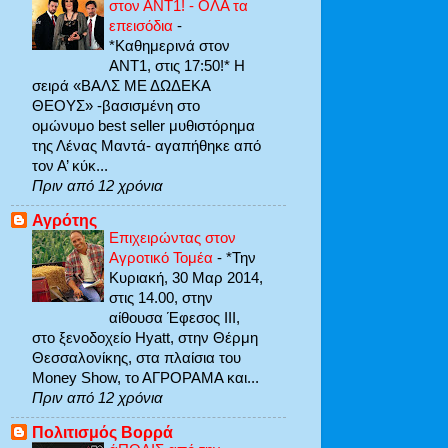
στον ΑΝΤ1! - ΟΛΑ τα
επεισόδια
-
*Καθημερινά στον
ΑΝΤ1, στις 17:50!* Η
σειρά «ΒΑΛΣ ΜΕ ΔΩΔΕΚΑ
ΘΕΟΥΣ» -βασισμένη στο
ομώνυμο best seller μυθιστόρημα
της Λένας Μαντά- αγαπήθηκε από
τον Α’ κύκ...
Πριν από 12 χρόνια
Αγρότης
Επιχειρώντας στον
Αγροτικό Τομέα
-
*Την
Κυριακή, 30 Μαρ 2014,
στις 14.00, στην
αίθουσα Έφεσος ΙΙΙ,
στο ξενοδοχείο Hyatt, στην Θέρμη
Θεσσαλονίκης, στα πλαίσια του
Money Show, το ΑΓΡΟΡΑΜΑ και...
Πριν από 12 χρόνια
Πολιτισμός Βορρά