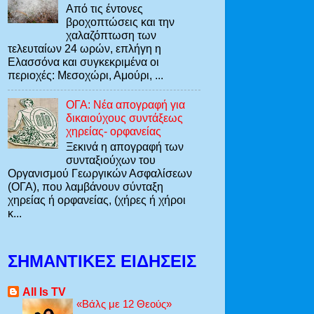
Από τις έντονες
βροχοπτώσεις και την
χαλαζόπτωση των
τελευταίων 24 ωρών, επλήγη η
Ελασσόνα και συγκεκριμένα οι
περιοχές: Mεσοχώρι, Αμούρι, ...
ΟΓΑ: Νέα απογραφή για
δικαιούχους συντάξεως
χηρείας- ορφανείας
Ξεκινά η απογραφή των
συνταξιούχων του
Οργανισμού Γεωργικών Ασφαλίσεων
(ΟΓΑ), που λαμβάνουν σύνταξη
χηρείας ή ορφανείας, (χήρες ή χήροι
κ...
ΣΗΜΑΝΤΙΚΈΣ ΕΙΔΉΣΕΙΣ
All Is TV
«Βάλς με 12 Θεούς»