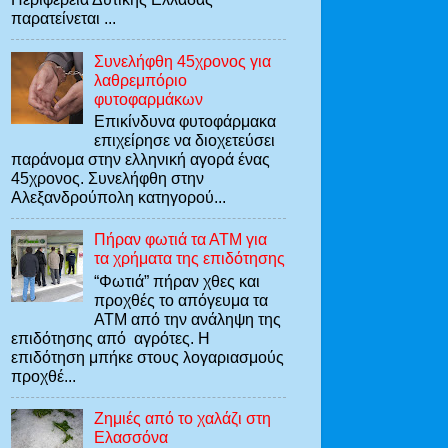
παρατείνεται ...
Συνελήφθη 45χρονος για
λαθρεμπόριο
φυτοφαρμάκων
Επικίνδυνα φυτοφάρμακα
επιχείρησε να διοχετεύσει
παράνομα στην ελληνική αγορά ένας
45χρονος. Συνελήφθη στην
Αλεξανδρούπολη κατηγορού...
Πήραν φωτιά τα ΑΤΜ για
τα χρήματα της επιδότησης
“Φωτιά” πήραν χθες και
προχθές το απόγευμα τα
ΑΤΜ από την ανάληψη της
επιδότησης από αγρότες. Η
επιδότηση μπήκε στους λογαριασμούς
προχθέ...
Ζημιές από το χαλάζι στη
Ελασσόνα