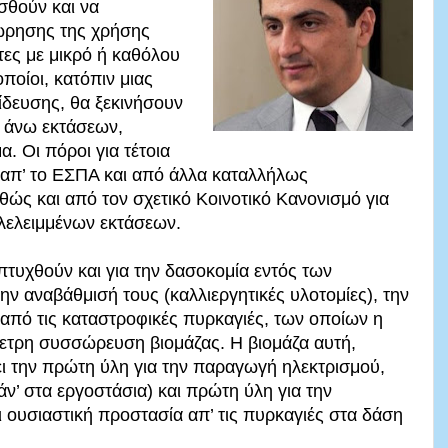
σθούν και να
ώρησης της χρήσης
ες με μικρό ή καθόλου
ποίοι, κατόπιν μιας
ίδευσης, θα ξεκινήσουν
 άνω εκτάσεων,
. Οι πόροι για τέτοια
απ’ το ΕΣΠΑ και από άλλα καταλλήλως
ώς και από τον σχετικό Κοινοτικό Κανονισμό για
λελειμμένων εκτάσεων.
τυχθούν και για την δασοκομία εντός των
 αναβάθμισή τους (καλλιεργητικές υλοτομίες), την
 από τις καταστροφικές πυρκαγιές, των οποίων η
ρμετρη συσσώρευση βιομάζας. Η βιομάζα αυτή,
ει την πρώτη ύλη για την παραγωγή ηλεκτρισμού,
ν’ στα εργοστάσια) και πρώτη ύλη για την
 ουσιαστική προστασία απ’ τις πυρκαγιές στα δάση