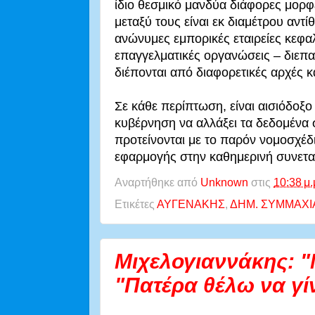
ίδιο θεσμικό μανδύα διάφορες μορφ
μεταξύ τους είναι εκ διαμέτρου αντί
ανώνυμες εμπορικές εταιρείες κεφα
επαγγελματικές οργανώσεις – διεπ
διέπονται από διαφορετικές αρχές κα
Σε κάθε περίπτωση, είναι αισιόδοξο
κυβέρνηση να αλλάξει τα δεδομένα 
προτείνονται με το παρόν νομοσχέδι
εφαρμογής στην καθημερινή συνεται
Αναρτήθηκε από
Unknown
στις
10:38 μ.
Ετικέτες
ΑΥΓΕΝΑΚΗΣ
,
ΔΗΜ. ΣΥΜΜΑΧΙ
Μιχελογιαννάκης: "
"Πατέρα θέλω να γί