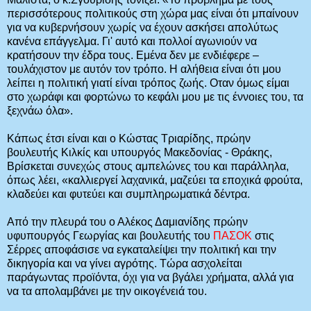
περισσότερους πολιτικούς στη χώρα μας είναι ότι μπαίνουν
για να κυβερνήσουν χωρίς να έχουν ασκήσει απολύτως
κανένα επάγγελμα. Γι' αυτό και πολλοί αγωνιούν να
κρατήσουν την έδρα τους. Εμένα δεν με ενδιέφερε –
τουλάχιστον με αυτόν τον τρόπο. Η αλήθεια είναι ότι μου
λείπει η πολιτική γιατί είναι τρόπος ζωής. Οταν όμως είμαι
στο χωράφι και φορτώνω το κεφάλι μου με τις έννοιες του, τα
ξεχνάω όλα».
Κάπως έτσι είναι και ο Κώστας Τριαρίδης, πρώην
βουλευτής Κιλκίς και υπουργός Μακεδονίας - Θράκης,
Βρίσκεται συνεχώς στους αμπελώνες του και παράλληλα,
όπως λέει, «καλλιεργεί λαχανικά, μαζεύει τα εποχικά φρούτα,
κλαδεύει και φυτεύει και συμπληρωματικά δέντρα.
Από την πλευρά του ο Αλέκος Δαμιανίδης πρώην
υφυπουργός Γεωργίας και βουλευτής του
ΠΑΣΟΚ
στις
Σέρρες αποφάσισε να εγκαταλείψει την πολιτική και την
δικηγορία και να γίνει αγρότης. Τώρα ασχολείται
παράγωντας προϊόντα, όχι για να βγάλει χρήματα, αλλά για
να τα απολαμβάνει με την οικογένειά του.