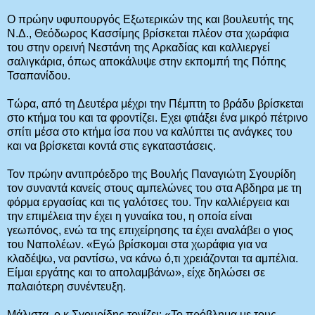
Ο πρώην υφυπουργός Εξωτερικών της και βουλευτής της
Ν.Δ., Θεόδωρος Κασσίμης βρίσκεται πλέον στα χωράφια
του στην ορεινή Νεστάνη της Αρκαδίας και καλλιεργεί
σαλιγκάρια, όπως αποκάλυψε στην εκπομπή της Πόπης
Τσαπανίδου.
Τώρα, από τη Δευτέρα μέχρι την Πέμπτη το βράδυ βρίσκεται
στο κτήμα του και τα φροντίζει. Εχει φτιάξει ένα μικρό πέτρινο
σπίτι μέσα στο κτήμα ίσα που να καλύπτει τις ανάγκες του
και να βρίσκεται κοντά στις εγκαταστάσεις.
Τον πρώην αντιπρόεδρο της Βουλής Παναγιώτη Σγουρίδη
τον συναντά κανείς στους αμπελώνες του στα Αβδηρα με τη
φόρμα εργασίας και τις γαλότσες του. Την καλλιέργεια και
την επιμέλεια την έχει η γυναίκα του, η οποία είναι
γεωπόνος, ενώ τα της επιχείρησης τα έχει αναλάβει ο γιος
του Ναπολέων. «Εγώ βρίσκομαι στα χωράφια για να
κλαδέψω, να ραντίσω, να κάνω ό,τι χρειάζονται τα αμπέλια.
Είμαι εργάτης και το απολαμβάνω», είχε δηλώσει σε
παλαιότερη συνέντευξη.
Μάλιστα, ο κ.Σγουρίδης τονίζει: «Το πρόβλημα με τους