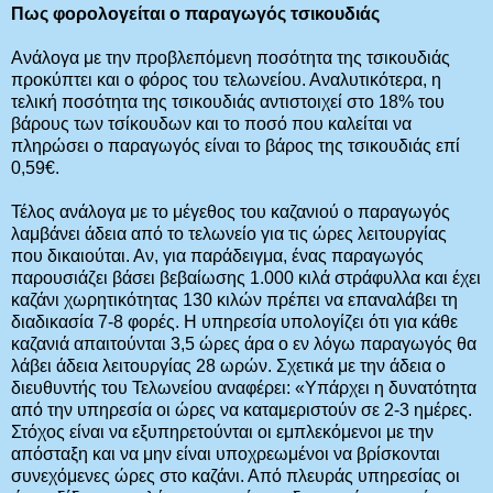
Πως φορολογείται ο παραγωγός τσικουδιάς
Ανάλογα με την προβλεπόμενη ποσότητα της τσικουδιάς
προκύπτει και ο φόρος του τελωνείου. Αναλυτικότερα, η
τελική ποσότητα της τσικουδιάς αντιστοιχεί στο 18% του
βάρους των τσίκουδων και το ποσό που καλείται να
πληρώσει ο παραγωγός είναι το βάρος της τσικουδιάς επί
0,59€.
Τέλος ανάλογα με το μέγεθος του καζανιού ο παραγωγός
λαμβάνει άδεια από το τελωνείο για τις ώρες λειτουργίας
που δικαιούται. Αν, για παράδειγμα, ένας παραγωγός
παρουσιάζει βάσει βεβαίωσης 1.000 κιλά στράφυλλα και έχει
καζάνι χωρητικότητας 130 κιλών πρέπει να επαναλάβει τη
διαδικασία 7-8 φορές. Η υπηρεσία υπολογίζει ότι για κάθε
καζανιά απαιτούνται 3,5 ώρες άρα ο εν λόγω παραγωγός θα
λάβει άδεια λειτουργίας 28 ωρών. Σχετικά με την άδεια ο
διευθυντής του Τελωνείου αναφέρει: «Υπάρχει η δυνατότητα
από την υπηρεσία οι ώρες να καταμεριστούν σε 2-3 ημέρες.
Στόχος είναι να εξυπηρετούνται οι εμπλεκόμενοι με την
απόσταξη και να μην είναι υποχρεωμένοι να βρίσκονται
συνεχόμενες ώρες στο καζάνι. Από πλευράς υπηρεσίας οι