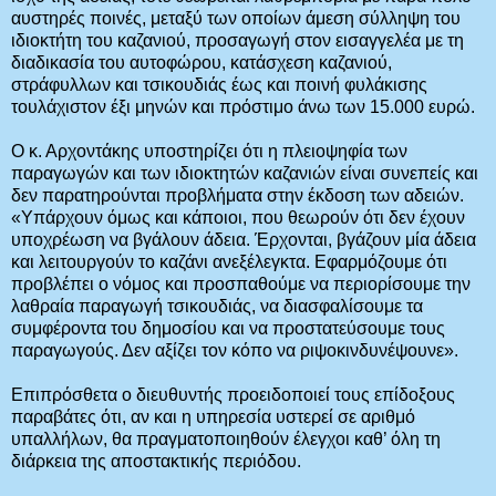
αυστηρές ποινές, μεταξύ των οποίων άμεση σύλληψη του
ιδιοκτήτη του καζανιού, προσαγωγή στον εισαγγελέα με τη
διαδικασία του αυτοφώρου, κατάσχεση καζανιού,
στράφυλλων και τσικουδιάς έως και ποινή φυλάκισης
τουλάχιστον έξι μηνών και πρόστιμο άνω των 15.000 ευρώ.
Ο κ. Αρχοντάκης υποστηρίζει ότι η πλειοψηφία των
παραγωγών και των ιδιοκτητών καζανιών είναι συνεπείς και
δεν παρατηρούνται προβλήματα στην έκδοση των αδειών.
«Υπάρχουν όμως και κάποιοι, που θεωρούν ότι δεν έχουν
υποχρέωση να βγάλουν άδεια. Έρχονται, βγάζουν μία άδεια
και λειτουργούν το καζάνι ανεξέλεγκτα. Εφαρμόζουμε ότι
προβλέπει ο νόμος και προσπαθούμε να περιορίσουμε την
λαθραία παραγωγή τσικουδιάς, να διασφαλίσουμε τα
συμφέροντα του δημοσίου και να προστατεύσουμε τους
παραγωγούς. Δεν αξίζει τον κόπο να ριψοκινδυνέψουνε».
Επιπρόσθετα ο διευθυντής προειδοποιεί τους επίδοξους
παραβάτες ότι, αν και η υπηρεσία υστερεί σε αριθμό
υπαλλήλων, θα πραγματοποιηθούν έλεγχοι καθ’ όλη τη
διάρκεια της αποστακτικής περιόδου.