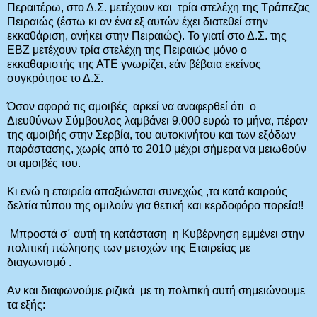
Περαιτέρω, στο Δ.Σ. μετέχουν και τρία στελέχη της Τράπεζας
Πειραιώς (έστω κι αν ένα εξ αυτών έχει διατεθεί στην
εκκαθάριση, ανήκει στην Πειραιώς). Το γιατί στο Δ.Σ. της
ΕΒΖ μετέχουν τρία στελέχη της Πειραιώς μόνο ο
εκκαθαριστής της ΑΤΕ γνωρίζει, εάν βέβαια εκείνος
συγκρότησε το Δ.Σ.
Όσον αφορά τις αμοιβές αρκεί να αναφερθεί ότι ο
Διευθύνων Σύμβουλος λαμβάνει 9.000 ευρώ το μήνα, πέραν
της αμοιβής στην Σερβία, του αυτοκινήτου και των εξόδων
παράστασης, χωρίς από το 2010 μέχρι σήμερα να μειωθούν
οι αμοιβές του.
Κι ενώ η εταιρεία απαξιώνεται συνεχώς ,τα κατά καιρούς
δελτία τύπου της ομιλούν για θετική και κερδοφόρο πορεία!!
Μπροστά σ΄ αυτή τη κατάσταση η Κυβέρνηση εμμένει στην
πολιτική πώλησης των μετοχών της Εταιρείας με
διαγωνισμό .
Αν και διαφωνούμε ριζικά με τη πολιτική αυτή σημειώνουμε
τα εξής: