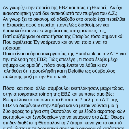
Αν γνωρίζει την πορεία της ΕΒΖ και πως τη θεωρεί; Αν όχι
ικανοποιητική γιατί δεν αντικαθιστά τον πυρήνα του Δ.Σ.;
Αν γνωρίζει το οικονομικό αδιέξοδο στο οποίο έχει περιέλθει
η Εταιρεία, αφού στερείται παντελώς διαθεσίμων και
δυσκολεύεται να εκπληρώσει τις υποχρεώσεις της;
Γιατί αυξήθηκαν οι απαιτήσεις της Εταιρίας τόσο σημαντικά;
Που οφείλεται; Έγινε έρευνα και αν ναι ποιο είναι το
πόρισμα;
Ποιοι είναι οι όροι συνεργασίας της Eurobank με την ΑΤΕ για
την πώληση της ΕΒΖ; Πώς επελέγη , τι ποσό έλαβε μέχρι
σήμερα ως αμοιβή , πόσα αναμένεται να λάβει κι αν
αληθεύει ότι προσελήφθη και η Deloitte ως σύμβουλος
πώλησης μαζί με την Eurobank;
Πόσοι και ποιοι άλλοι σύμβουλοι ενεπλάκησαν, μέχρι τώρα,
στην αποκρατικοποίηση της ΕΒΖ και με ποιες αμοιβές;
Θεωρεί λογικό και σωστό τα 6 από τα 7 μέλη του Δ.Σ. της
ΕΒΖ να διαμένουν στην Αθήνα και να μετακινούνται μια ή
δύο φορές το μήνα στη Θεσσαλονίκη με έξοδα αεροπορικών
εισιτηρίων και ξενοδοχείων για να μετέχουν στο Δ.Σ.; Θεωρεί
ότι δεν διαθέτει η Θεσσαλονίκη 7 άτομα ικανά για το σκοπό
αυτό, ώστε με τη δραματική σημερινή οικονομική κατάσταση