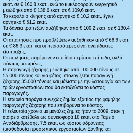
εκατ. σε € 160,8 εκατ., ενώ το κυκλοφορούν ενεργητικό
μειώθηκε από € 138,6 εκατ. σε € 109,6 εκατ.
Το κεφάλαιο κίνησης από αρνητικό € 10,2 εκατ., έγινε
αρνητικό € 51,2 εκατ.
Τα δάνεια τραπεζών αυξήθηκαν από € 109,2 εκατ. σε € 130,4
εκατ.
Οι απαιτήσεις προ προβλέψεων αυξήθηκαν από € 66,6 εκατ.
σε € 86,3 εκατ. και οι περισσότερες είναι ανεπίδεκτες
είσπραξης.
Οι πωλήσεις παρέμειναν στα ίδια περίπου επίπεδα, αλλά
πάντως μειωμένες.
Η παραγωγή ζάχαρης μειώθηκε από 100.000 τόνους σε
55.000 τόνους και για φέτος υπολογίζεται παραγωγή
ζάχαρης 35.000 τόνους και μάλιστα με την λειτουργία και των
τριών εργοστασίων που θα εκτοξεύσει το κόστος
παραγωγής.
Η εταιρεία παράγει συνεχώς ζημίες εξαιτίας της χαμηλής
παραγωγής ζάχαρης που επιβαρύνει το κόστος.
Η τελευταία χρονιά με μεγάλες ζημίες ήταν το 2009, όταν η
εταιρεία κατέβαλε ως συνεισφορά 18 εκατ. στο Ταμείο
Αναδιάρθρωσης, 7,5 εκατ. ως κόστος αδράνειας
(μισθοδοσία προσωπικού εργοστασίων Ξάνθης και