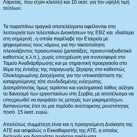
Λάρισας, που είχαν κλείσει) και 10 εκατ. για την υψηλή τιμή
τεύτλων.
Τα παραπάνω τραγικά αποτελέσματα οφείλονται στη
λειτουργία των τελευταίων Διοικήσεων της ΕΒΖ και ιδιαίτερα
στη σημερινή , η οποία παρέλαβε την Εταιρεία με
ψηφισμένους τους νόμους για την τακτοποίηση
πλεονάζοντος προσωπικού (μετατάξεις, προσυνταξιοδοτικό
καθεστώς κ.λ.π.), χωρίς υποχρέωση για συνεισφορά στο
Ταμείο Αναδιάρθρωσης και με σημαντική προεργασία στο
θέμα της ένταξης της παραγωγής ζάχαρης στο καθεστώς
Ολοκληρωμένης Διαχείρισης για την υποκατάσταση της
καταργούμενης τότε συνδεδεμένης ενίσχυσης.
Διαπράττοντας όμως τεράστιο και εγκληματικό λάθος αύξησε
το δανεισμό των εργοστασίων στη Σερβία, με αποτέλεσμα να
υποχρεωθεί να αγοράσει τις μετοχές των μικρομετόχων,
δαπανώντας έτσι σε μια περίοδο ανύπαρκτης ρευστότητας
ποσό 15 εκατ. ευρώ.
Απολύτως συμμέτοχη είναι και η προηγούμενη Διοίκηση της
ΑΤΕ και ασφαλώς ο Εκκαθαριστής της ΑΤΕ, ο οποίος
διέπραξε και διαπράττει τεράστια σφάλματα.