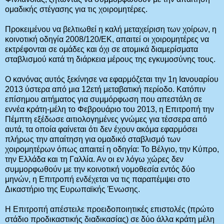
ομαδικής στέγασης για τις χοιρομητέρες.
Προκειμένου να βελτιωθεί η καλή μεταχείριση των χοίρων, η
κοινοτική οδηγία 2008/120/ΕΚ, απαιτεί οι χοιρομητέρες να
εκτρέφονται σε ομάδες και όχι σε ατομικά διαμερίσματα
σταβλισμού κατά τη διάρκεια μέρους της εγκυμοσύνης τους.
Ο κανόνας αυτός ξεκίνησε να εφαρμόζεται την 1η Ιανουαρίου
2013 ύστερα από μια 12ετή μεταβατική περίοδο. Κατόπιν
επίσημου αιτήματος για συμμόρφωση που απεστάλη σε
εννέα κράτη-μέλη το Φεβρουάριο του 2013, η Επιτροπή την
Πέμπτη εξέδωσε αιτιολογημένες γνώμες για τέσσερα από
αυτά, τα οποία φαίνεται ότι δεν έχουν ακόμα εφαρμόσει
πλήρως την απαίτηση για ομαδικό σταβλισμό των
χοιρομητέρων όπως απαιτεί η οδηγία: Το Βέλγιο, την Κύπρο,
την Ελλάδα και τη Γαλλία. Αν οι εν λόγω χώρες δεν
συμμορφωθούν με την κοινοτική νομοθεσία εντός δύο
μηνών, η Επιτροπή ενδέχεται να τις παραπέμψει στο
Δικαστήριο της Ευρωπαϊκής Ένωσης.
Η Επιτροπή απέστειλε προειδοποιητικές επιστολές (πρώτο
στάδιο προδικαστικής διαδικασίας) σε δύο άλλα κράτη μέλη