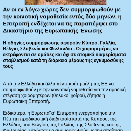
Αν οι εν λόγω χώρες δεν συμμορφωθούν με
την κοινοτική νομοθεσία εντός δύο μηνών, η
Επιτροπή ενδέχεται να τις παραπέμψει στο
Δικαστήριο της Ευρωπαϊκής Ένωσης
Η οδηγίες συμμόρφωσης αφορούν Κύπρο, Γαλλία,
Βέλγιο, Σλοβενία και Φινλανδία - Οι χοιρομητέρες να
εκτρέφονται σε ομάδες και όχι σε ατομικά διαμερίσματα
σταβλισμού κατά τη διάρκεια μέρους της εγκυμοσύνης
τους
Από την Ελλάδα και άλλα πέντε κράτη-μέλη της ΕΕ να
συμμορφωθούν με την κοινοτική νομοθεσία για την ομαδική
στέγαση χοιρομητέρων (θηλυκοί χοίροι), ζήτησε η
Ευρωπαϊκή Επιτροπή.
Ειδικότερα, η Ευρωπαϊκή Επιτροπή ενεργοποίησε την
Πέμπτη προδικαστική διαδικασία κατά της Κύπρου, της
Ελλάδας, του Βελγίου, της Γαλλίας, της Σλοβενίας και της
Φινλανδίας, ζητώντας να συμμορφωθούν με την απαίτηση